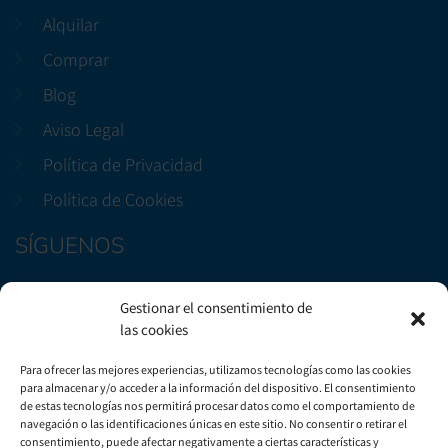
Alquilar
Comprar
Blog
Aviso Legal
Política de Privacidad
Política de Cookies
SÍGUENOS
Facebook
Gestionar el consentimiento de
Instagram
las cookies
CONTÁCTENOS
Para ofrecer las mejores experiencias, utilizamos tecnologías como las cookies
para almacenar y/o acceder a la información del dispositivo. El consentimiento
de estas tecnologías nos permitirá procesar datos como el comportamiento de
Avenida Marítima, 29, Bloque B3, Local 2. Candelaria
navegación o las identificaciones únicas en este sitio. No consentir o retirar el
consentimiento, puede afectar negativamente a ciertas características y
+(34) 922 50 51 57