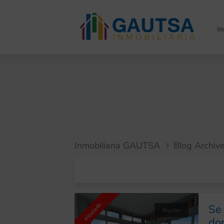
I
Inmobiliaria GAUTSA
Blog Archiv
Alquilado
Se 
Alquiler
dor