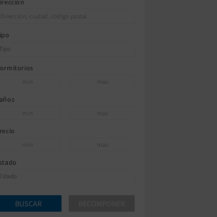
irección
ipo
ormitorios
años
recio
stado