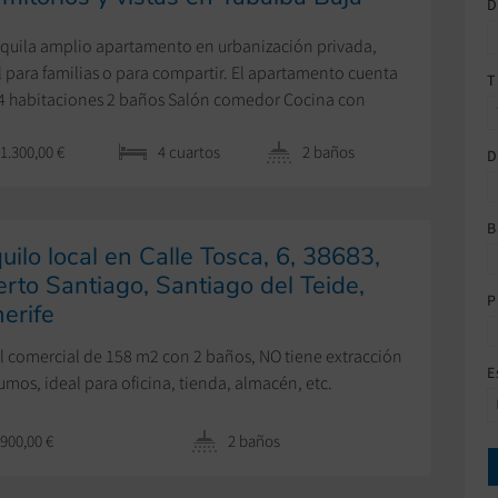
D
lquila amplio apartamento en urbanización privada,
l para familias o para compartir. El apartamento cuenta
T
4 habitaciones 2 baños Salón comedor Cocina con
na Terraza cerrada. La urbanización cuenta con diversas
1.300,00 €
4 сuartos
2 baños
didades como piscina, cancha de tenis, cancha de
D
ol y una pequeña plaza. Precio: 1300€ (comunidad
ida + plaza de garaje incluidos). […]
B
uilo local en Calle Tosca, 6, 38683,
rto Santiago, Santiago del Teide,
P
erife
l comercial de 158 m2 con 2 baños, NO tiene extracción
E
umos, ideal para oficina, tienda, almacén, etc.
900,00 €
2 baños