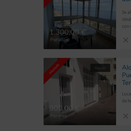
Se a
idea
con 
1.300,00 €
sola
Por años
como
fútb
inclu
Alquilado
Alq
Alquiler
Pue
Ten
Loca
de h
900,00 €
Por mes