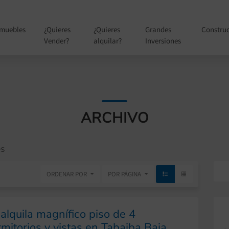
nmuebles
¿Quieres
¿Quieres
Grandes
Constru
Vender?
alquilar?
Inversiones
ARCHIVO
es
ORDENAR POR
POR PÁGINA
alquila magnífico piso de 4
mitorios y vistas en Tabaiba Baja