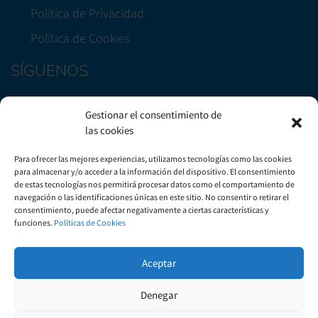
Política de Privacidad
Política de Cookies
SÍGUENOS
Facebook
Gestionar el consentimiento de
Instagram
las cookies
CONTÁCTENOS
Para ofrecer las mejores experiencias, utilizamos tecnologías como las cookies
para almacenar y/o acceder a la información del dispositivo. El consentimiento
de estas tecnologías nos permitirá procesar datos como el comportamiento de
Avenida Marítima, 29, Bloque B3, Local 2. Candelaria
navegación o las identificaciones únicas en este sitio. No consentir o retirar el
consentimiento, puede afectar negativamente a ciertas características y
+(34) 922 50 51 57
funciones.
Políticas de Cookies
info@gautsa.com
Aceptar
Denegar