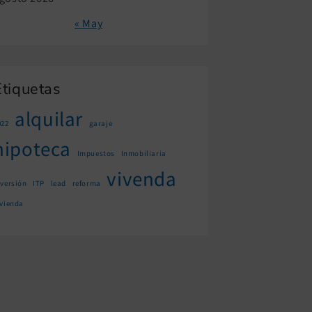
« May
Etiquetas
alquilar
022
garaje
hipoteca
Impuestos
Inmobiliaria
vivenda
nversión
ITP
lead
reforma
ivienda