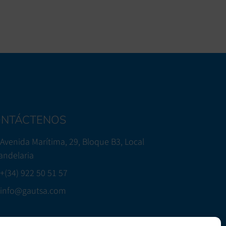
NTÁCTENOS
Avenida Marítima, 29, Bloque B3, Local
Candelaria
+(34) 922 50 51 57
info@gautsa.com