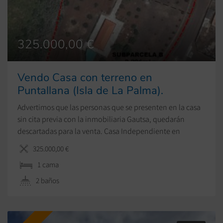
325.000,00 €
Vendo Casa con terreno en
Puntallana (Isla de La Palma).
Advertimos que las personas que se presenten en la casa
sin cita previa con la inmobiliaria Gautsa, quedarán
descartadas para la venta. Casa Independiente en
Puntallana, La Palma – Oportunidad Única ¡Descubre tu
325.000,00 €
refugio en el paraíso! Te presentamos esta encantadora
1 cama
casa independiente ubicada en Puntallana, La Palma, en
una zona rural de ensueño con […]
2 baños