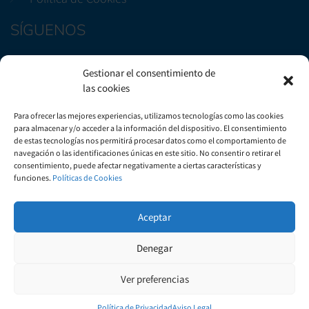
SÍGUENOS
Facebook
Gestionar el consentimiento de
Instagram
las cookies
CONTÁCTENOS
Para ofrecer las mejores experiencias, utilizamos tecnologías como las cookies
para almacenar y/o acceder a la información del dispositivo. El consentimiento
de estas tecnologías nos permitirá procesar datos como el comportamiento de
Avenida Marítima, 29, Bloque B3, Local 2. Candelaria
navegación o las identificaciones únicas en este sitio. No consentir o retirar el
consentimiento, puede afectar negativamente a ciertas características y
+(34) 922 50 51 57
funciones.
Políticas de Cookies
info@gautsa.com
Aceptar
Denegar
Ver preferencias
© 1999-2022 Inmobiliaria GAUTSA.
Política de Privacidad
Aviso Legal