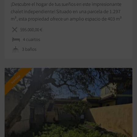
¡Descubre el hogar de tus sueños en este impresionante
chalet independiente! Situado en una parcela de 1.297
m², esta propiedad ofrece un amplio espacio de 403 m²
construidos, ideal para familias numerosas que buscan
595.000,00 €
comodidad y tranquilidad. Con 4 habitaciones generosas
4 сuartos
equipadas con armarios empotrados, 3 baños completos
y múltiples áreas de estar, este chalet […]
3 baños
Vendida
Venta