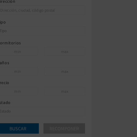
irección
ipo
ormitorios
años
recio
stado