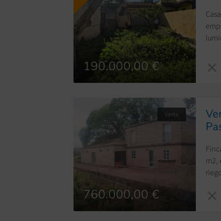
Casa
empo
lumi
barb
metr
190.000,00 €
Ven
Venta
Pas
Finc
m2, 
rieg
blanc
760.000,00 €
capa