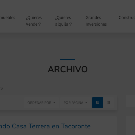
nmuebles
¿Quieres
¿Quieres
Grandes
Constru
Vender?
alquilar?
Inversiones
ARCHIVO
es
ORDENAR POR
POR PÁGINA
ndo Casa Terrera en Tacoronte