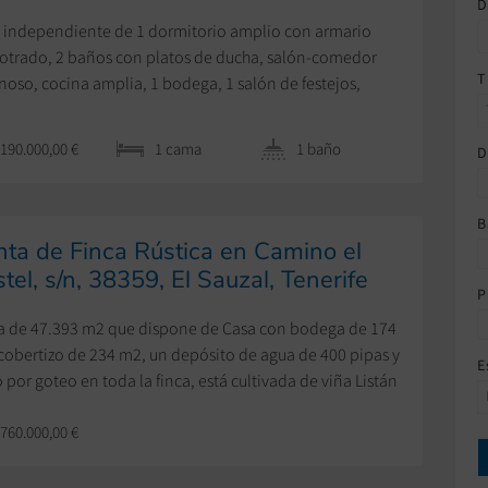
D
 independiente de 1 dormitorio amplio con armario
trado, 2 baños con platos de ducha, salón-comedor
T
noso, cocina amplia, 1 bodega, 1 salón de festejos,
acoa, azotea transitable, amplia parcela, a pocos
os de la Carretera General.
190.000,00 €
1 cama
1 baño
D
B
ta de Finca Rústica en Camino el
tel, s/n, 38359, El Sauzal, Tenerife
P
a de 47.393 m2 que dispone de Casa con bodega de 174
cobertizo de 234 m2, un depósito de agua de 400 pipas y
E
o por goteo en toda la finca, está cultivada de viña Listán
o, listán negro, Gual y tintilla, la bodega tiene
760.000,00 €
cidad para 10.000 litros y dispone de Registro Sanitario.