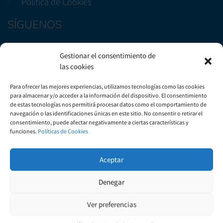
Política de Cookies
SÍGUENOS
Facebook
Gestionar el consentimiento de
Instagram
las cookies
CONTÁCTENOS
Para ofrecer las mejores experiencias, utilizamos tecnologías como las cookies
para almacenar y/o acceder a la información del dispositivo. El consentimiento
de estas tecnologías nos permitirá procesar datos como el comportamiento de
Avenida Marítima, 29, Bloque B3, Local 2. Candelaria
navegación o las identificaciones únicas en este sitio. No consentir o retirar el
consentimiento, puede afectar negativamente a ciertas características y
+(34) 922 50 51 57
funciones.
Políticas de Cookies
info@gautsa.com
Aceptar
Denegar
Ver preferencias
© 1999-2022 Inmobiliaria GAUTSA.