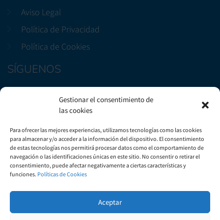
Aviso Legal
Política de Privacidad
Política de Cookies
SÍGUENOS
Facebook
Gestionar el consentimiento de
Instagram
las cookies
CONTÁCTENOS
Para ofrecer las mejores experiencias, utilizamos tecnologías como las cookies
para almacenar y/o acceder a la información del dispositivo. El consentimiento
de estas tecnologías nos permitirá procesar datos como el comportamiento de
Avenida Marítima, 29, Bloque B3, Local 2. Candelaria
navegación o las identificaciones únicas en este sitio. No consentir o retirar el
consentimiento, puede afectar negativamente a ciertas características y
+(34) 922 50 51 57
funciones.
Políticas de Cookies
info@gautsa.com
Aceptar