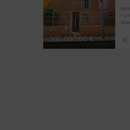
Ados
+ 1 
sola
de g
360.000,00 €