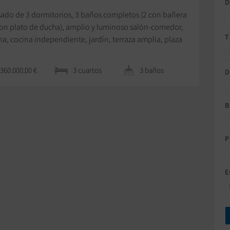
D
ado de 3 dormitorios, 3 baños completos (2 con bañera
con plato de ducha), amplio y luminoso salón-comedor,
T
na, cocina independiente, jardín, terraza amplia, plaza
araje amplia, piscina comunitaria.
360.000,00 €
3 сuartos
3 baños
D
B
P
E