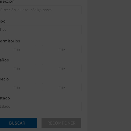
irección
ipo
ormitorios
años
recio
stado