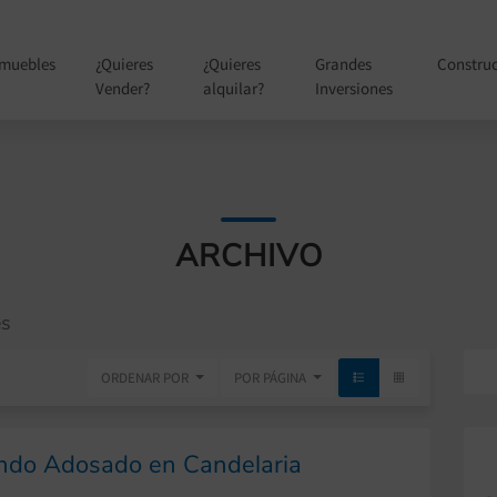
nmuebles
¿Quieres
¿Quieres
Grandes
Constru
Vender?
alquilar?
Inversiones
ARCHIVO
es
ORDENAR POR
POR PÁGINA
ndo Adosado en Candelaria