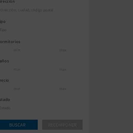
irección
ipo
ormitorios
años
recio
stado