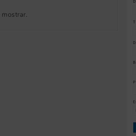
D
 mostrar.
T
D
B
P
E