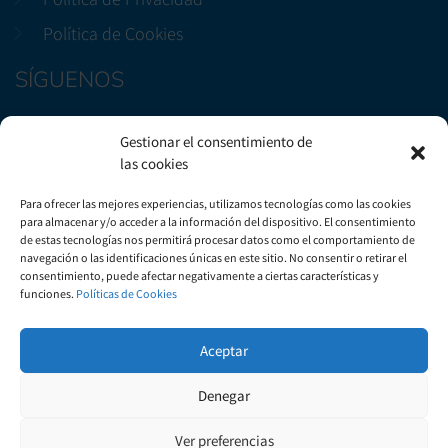
Política de Cookies
SÍGUENOS
Facebook
Gestionar el consentimiento de
Instagram
las cookies
CONTÁCTENOS
Para ofrecer las mejores experiencias, utilizamos tecnologías como las cookies
para almacenar y/o acceder a la información del dispositivo. El consentimiento
de estas tecnologías nos permitirá procesar datos como el comportamiento de
Avenida Marítima, 29, Bloque B3, Local 2. Candelaria
navegación o las identificaciones únicas en este sitio. No consentir o retirar el
consentimiento, puede afectar negativamente a ciertas características y
+(34) 922 50 51 57
funciones.
Políticas de Cookies
info@gautsa.com
Aceptar
Denegar
Ver preferencias